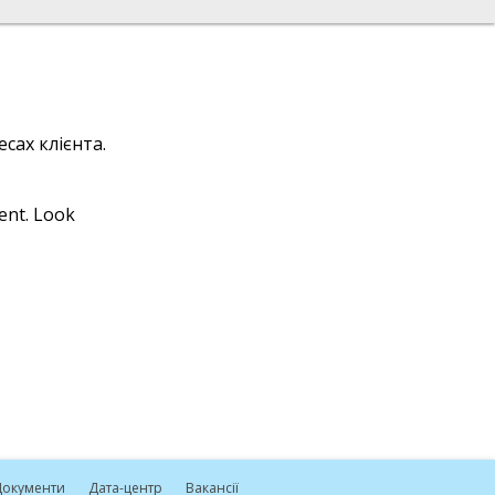
сах клієнта.
ient. Look
окументи
Дата-центр
Вакансії