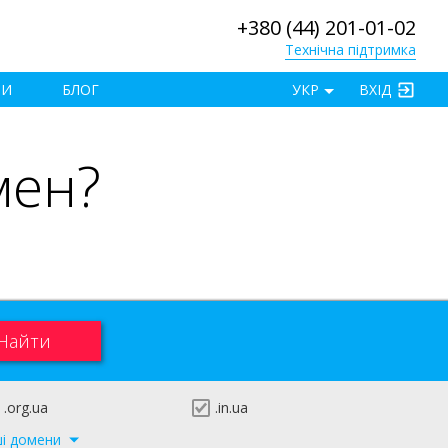
+380 (44) 201-01-02
Технічна підтримка
×
ТИ
БЛОГ
УКР
ВХІД
мен?
.org.ua
.in.ua
ші домени