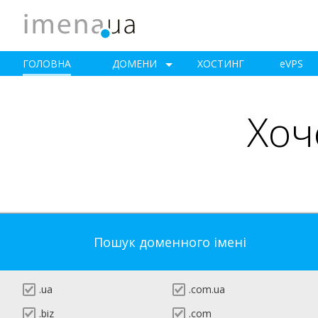
ГОЛОВНА
ДОМЕНИ
ХОСТИНГ
e
VPS
Хоч
Пошук доменного імені
.ua
.com.ua
.biz
.com