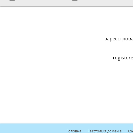
зареєстрова
registere
Головна
Реєстрація доменів
Хо