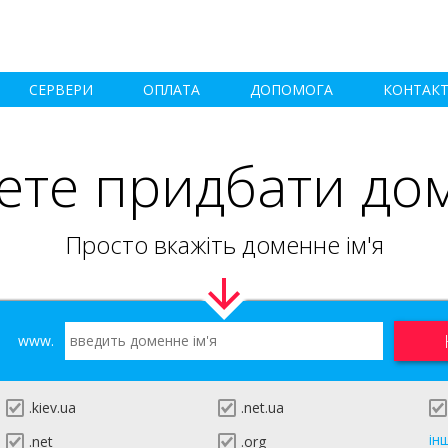
СЕРВЕРИ
ОПЛАТА
ДОПОМОГА
КОНТАК
ете придбати до
Просто вкажіть доменне ім'я
www.
.kiev.ua
.net.ua
ін
.net
.org