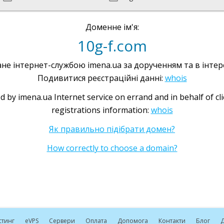
Доменне ім'я:
10g-f.com
не інтернет-службою imena.ua за дорученням та в інтере
Подивитися реєстраційні данні:
whois
d by imena.ua Internet service on errand and in behalf of cl
registrations information:
whois
Як правильно підібрати домен?
How correctly to choose a domain?
стинг
e
VPS
Сервери
Оплата
Допомога
Контакти
Блог
Д